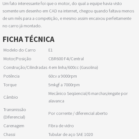
Um fato interessante foi que o motor, do qual a equipe havia visto
somente um desenho em CAD na internet, chegou quando faltava menos
de um mês para a competição, e mesmo assim encaixou perfeitamente
no carro já montado.
FICHA TÉCNICA
Modelo do Carro
E1
Motor/Posição
CBR600 F4i/Central
Construção/Cilindradas
4 em linha/600cc (Gasolina)
Potência
60cv a 9000rpm
Torque
5mkgf a 7000rpm
Mecânico Seqüencial/6 marchas/engate por
Câmbio
alavanca
Transmissão
Por corrente / diferencial aberto
(Diferencial)
Carenagem
Fibra de vidro
Chassi
Tubular de aço SAE 1020