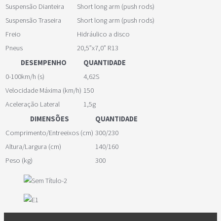
Suspensão Dianteira
Short long arm (push rods)
Suspensão Traseira
Short long arm (push rods)
Freio
Hidráulico a disco
Pneus
20,5”x7,0” R13
DESEMPENHO
QUANTIDADE
0-100km/h (s)
4,62S
Velocidade Máxima (km/h)
150
Aceleração Lateral
1,5g
DIMENSÕES
QUANTIDADE
Comprimento/Entreeixos (cm)
300/230
Altura/Largura (cm)
140/160
Peso (kg)
300